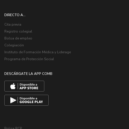
DIRECTO A...
Cita previa
Registro colegial
Bolsa de empleo
Colegiación
Instituto de Formación Médica y Liderage
Programa de Protección Social
DESCÁRGATE LA APP COMB
Poliza RCP