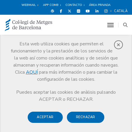
WEBMAIL
APP COMB
CONTACTO
ÁREA PRIVADA
CATALÀ
toggle n
Esta web utiliza cookies que permiten el
funcionamiento y la prestación de los servicios de
Noticias
la web así como cookies analíticas y de sesión que
Comunicación
Noticias
almacenan y recuperan información cuando navegas.
Clica
AQUÍ
para más información o para cambiar la
configuración de las cookies.
Puedes aceptar las cookies de anàlisis pulsando
ACEPTAR o RECHAZAR.
Noticias any
2012
ACEPTAR
RECHAZAR