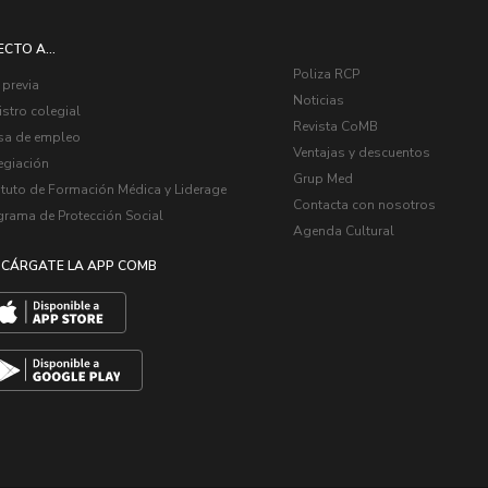
ECTO A...
Poliza RCP
 previa
Noticias
stro colegial
Revista CoMB
sa de empleo
Ventajas y descuentos
egiación
Grup Med
ituto de Formación Médica y Liderage
Contacta con nosotros
grama de Protección Social
Agenda Cultural
CÁRGATE LA APP COMB