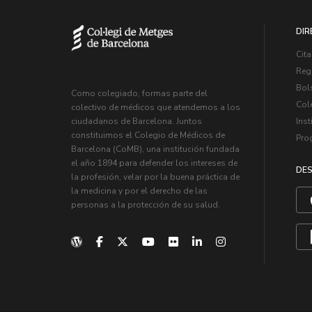
DIR
Cita
Regi
Bol
Como colegiado, formas parte del
Col
colectivo de médicos que atendemos a los
Inst
ciudadanos de Barcelona. Juntos
constituimos el Colegio de Médicos de
Pro
Barcelona (CoMB), una institución fundada
el año 1894 para defender los intereses de
DES
la profesión, velar por la buena práctica de
la medicina y por el derecho de las
personas a la protección de su salud.