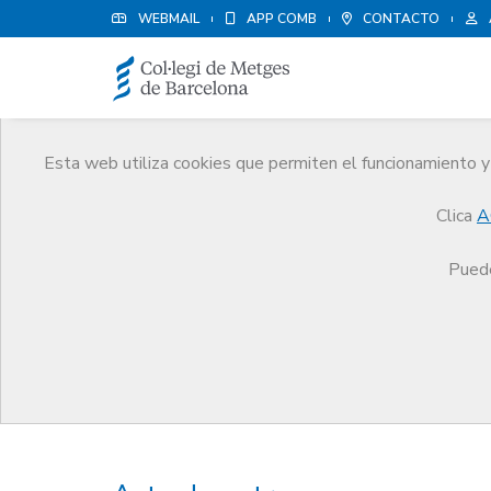
WEBMAIL
APP COMB
CONTACTO
Esta web utiliza cookies que permiten el funcionamiento y 
Premios
Clica
A
El CoMB
Premios
Premios Edició 2023
Puede
Premios Edició 2023