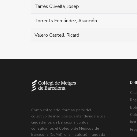
Tarrés Olivella, Josep
Torrents Fernández, Asunción
Valero Castell, Ricard
DIR
Cita
Regi
Bol
Como colegiado, formas parte del
Col
colectivo de médicos que atendemos a los
Inst
ciudadanos de Barcelona. Juntos
constituimos el Colegio de Médicos de
Pro
Barcelona (CoMB), una institución fundada