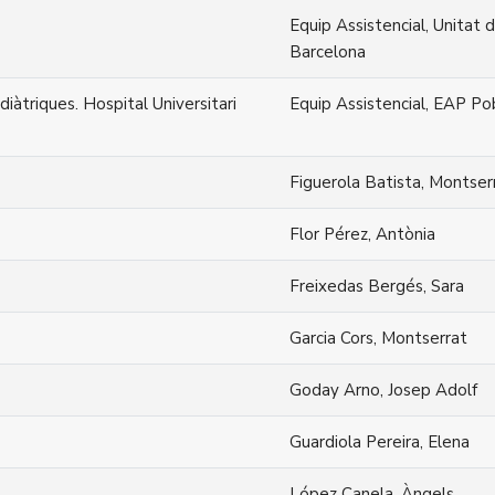
Equip Assistencial, Unitat d
Barcelona
diàtriques. Hospital Universitari
Equip Assistencial, EAP P
Figuerola Batista, Montser
Flor Pérez, Antònia
Freixedas Bergés, Sara
Garcia Cors, Montserrat
Goday Arno, Josep Adolf
Guardiola Pereira, Elena
López Canela, Àngels