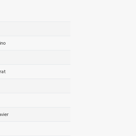
ino
rat
vier