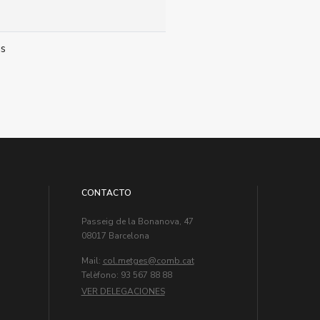
ús
CONTACTO
Passeig de la Bonanova, 47
08017 Barcelona
Mail:
col.metges
Telèfono: 93 567 88 88
VER DELEGACIONES