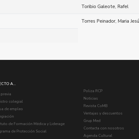
Toribio Galeote, Rafel
Torres Peinador, Maria Jes
ECTO A...
Poliza RCP
 previa
Noticias
stro colegial
Revista CoMB
sa de empleo
Ventajas y descuentos
egiación
Grup Med
ituto de Formación Médica y Liderage
Contacta con nosotros
grama de Protección Social
Agenda Cultural