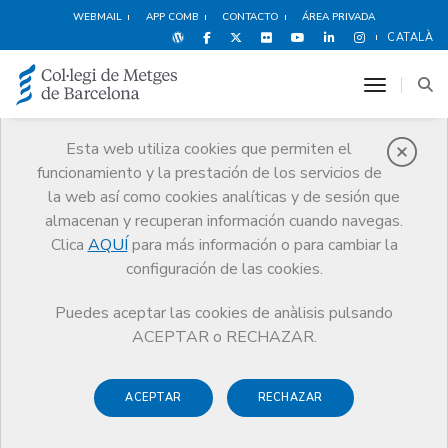
WEBMAIL
APP COMB
CONTACTO
ÁREA PRIVADA
CATALÀ
toggle n
Esta web utiliza cookies que permiten el
funcionamiento y la prestación de los servicios de
Demografía
la web así como cookies analíticas y de sesión que
El CoMB
Demografía
Demografía MIR
almacenan y recuperan información cuando navegas.
Clica
AQUÍ
para más información o para cambiar la
configuración de las cookies.
Puedes aceptar las cookies de anàlisis pulsando
Demografía MIR
ACEPTAR o RECHAZAR.
La formación sanitaria especializada, vehiculada a través de
ACEPTAR
RECHAZAR
la figura del médico interno residente (MIR), es la vía que
permite adquirir los conocimientos específicos de alguna de