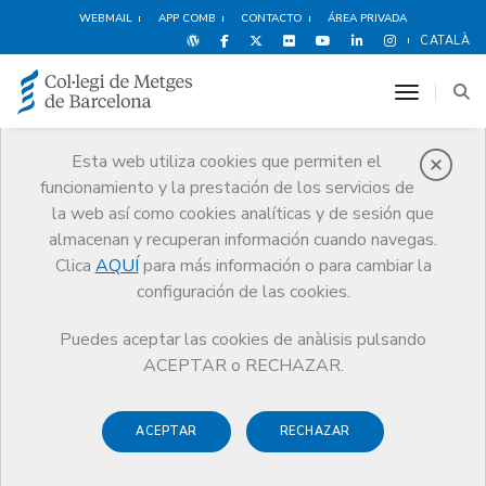
WEBMAIL
APP COMB
CONTACTO
ÁREA PRIVADA
CATALÀ
toggle n
Esta web utiliza cookies que permiten el
funcionamiento y la prestación de los servicios de
Demografía
la web así como cookies analíticas y de sesión que
El CoMB
Demografía
almacenan y recuperan información cuando navegas.
Clica
AQUÍ
para más información o para cambiar la
configuración de las cookies.
Puedes aceptar las cookies de anàlisis pulsando
El seguimiento de la evolución demográfica del colectivo
ACEPTAR o RECHAZAR.
médico es fundamental para analizar, entender y prever
retos y necesidades, tanto de los profesionales com del
ACEPTAR
RECHAZAR
sistema sanitario. Desde el CoMB hace tiempo que somos
conscientes del enorme valor que tiene la información