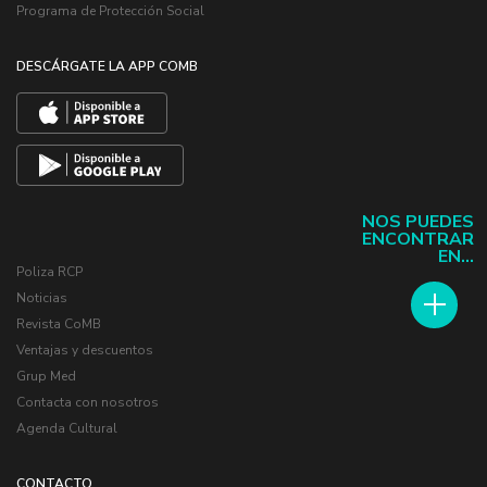
Programa de Protección Social
DESCÁRGATE LA APP COMB
NOS PUEDES
ENCONTRAR
EN...
Poliza RCP
Noticias
Revista CoMB
Ventajas y descuentos
Grup Med
Contacta con nosotros
Agenda Cultural
CONTACTO