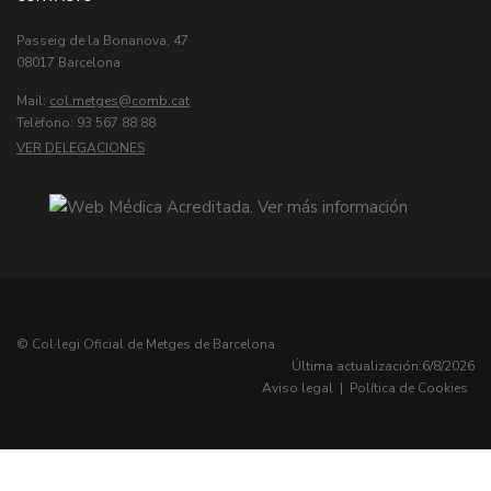
Passeig de la Bonanova, 47
08017 Barcelona
Mail:
col.metges
Telèfono: 93 567 88 88
VER DELEGACIONES
© Col·legi Oficial de Metges de Barcelona
Última actualización:
6/8/2026
Aviso legal
|
Política de Cookies