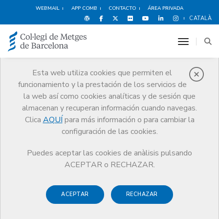
WEBMAIL
APP COMB
CONTACTO
ÁREA PRIVADA
CATALÀ
toggle n
Esta web utiliza cookies que permiten el
funcionamiento y la prestación de los servicios de
Servicios
la web así como cookies analíticas y de sesión que
Juridicos
almacenan y recuperan información cuando navegas.
Clica
AQUÍ
para más información o para cambiar la
Servicios
Ejercicio
Servicios Juridicos
configuración de las cookies.
Novedades legislativas
Puedes aceptar las cookies de anàlisis pulsando
ACEPTAR o RECHAZAR.
Novedades legislativas
ACEPTAR
RECHAZAR