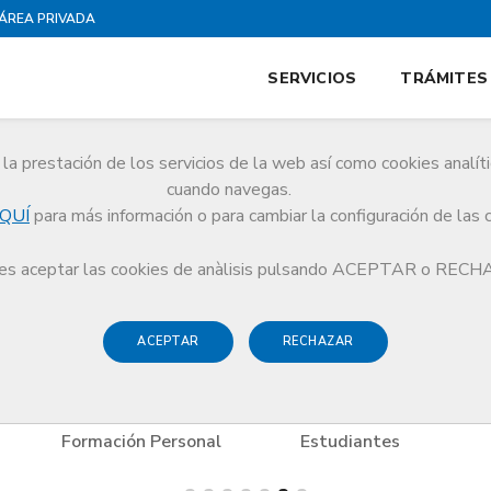
ÁREA PRIVADA
SERVICIOS
TRÁMITES
la prestación de los servicios de la web así como cookies analít
cuando navegas.
QUÍ
para más información o para cambiar la configuración de las 
s
Formación Personal
Círculo Artístico Sant Lluc
s aceptar las cookies de anàlisis pulsando ACEPTAR o REC
ACEPTAR
RECHAZAR
Formación Personal
Estudiantes