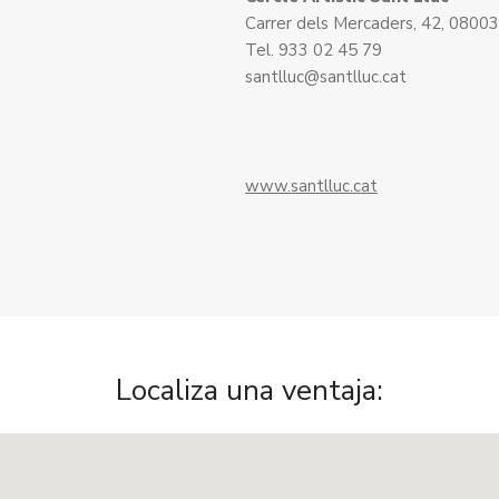
Carrer dels Mercaders, 42, 0800
Tel. 933 02 45 79
santlluc@santlluc.cat
www.santlluc.cat
Localiza una ventaja: