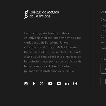
DIR
Cita
Regi
Bol
Como colegiado, formas parte del
Col
colectivo de médicos que atendemos a los
Inst
ciudadanos de Barcelona. Juntos
constituimos el Colegio de Médicos de
Pro
Barcelona (CoMB), una institución fundada
el año 1894 para defender los intereses de
DES
la profesión, velar por la buena práctica de
la medicina y por el derecho de las
personas a la protección de su salud.