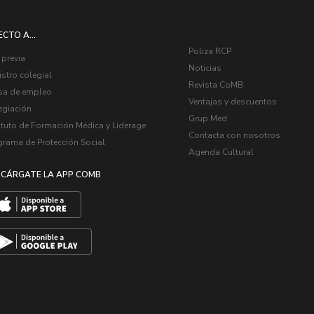
ECTO A...
Poliza RCP
 previa
Noticias
stro colegial
Revista CoMB
sa de empleo
Ventajas y descuentos
egiación
Grup Med
ituto de Formación Médica y Liderage
Contacta con nosotros
grama de Protección Social
Agenda Cultural
CÁRGATE LA APP COMB