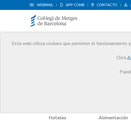
WEBMAIL
APP COMB
CONTACTO
Esta web utiliza cookies que permiten el funcionamiento y 
Ventajas y descuentos
Clica
A
Servicios
Otros servicios
Ventajas y descuento
Puede
y Bienestar
Hoteles
Alimentación