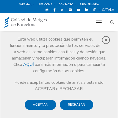
WEBMAIL
APP COMB
CONTACTO
ÁREA PRIVADA
CATALÀ
toggle n
Esta web utiliza cookies que permiten el
funcionamiento y la prestación de los servicios de
Ventajas y
la web así como cookies analíticas y de sesión que
descuentos
almacenan y recuperan información cuando navegas.
Clica
AQUÍ
para más información o para cambiar la
Servicios
Otros servicios
Ventajas y descuentos
configuración de las cookies.
Formación Personal
Escuela Luthier
Puedes aceptar las cookies de anàlisis pulsando
ACEPTAR o RECHAZAR.
ACEPTAR
RECHAZAR
Deportes y
Hoteles
Alimentación