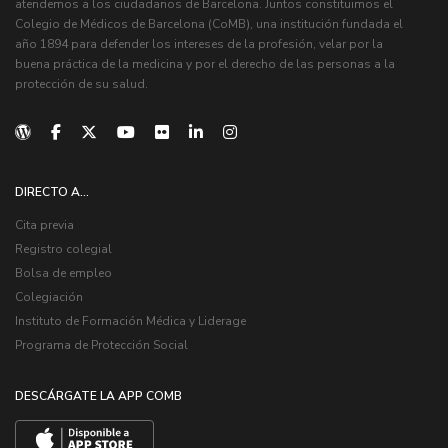
atendemos a los ciudadanos de Barcelona. Juntos constituimos el
Colegio de Médicos de Barcelona (CoMB), una institución fundada el
año 1894 para defender los intereses de la profesión, velar por la
buena práctica de la medicina y por el derecho de las personas a la
protección de su salud.
DIRECTO A...
Cita previa
Registro colegial
Bolsa de empleo
Colegiación
Instituto de Formación Médica y Liderage
Programa de Protección Social
DESCÁRGATE LA APP COMB