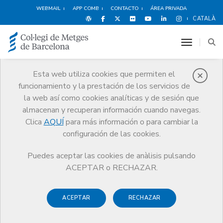
WEBMAIL
APP COMB
CONTACTO
ÁREA PRIVADA
CATALÀ
toggle n
Esta web utiliza cookies que permiten el
funcionamiento y la prestación de los servicios de
Ventajas y
la web así como cookies analíticas y de sesión que
descuentos
almacenan y recuperan información cuando navegas.
Clica
AQUÍ
para más información o para cambiar la
Servicios
Otros servicios
Ventajas y descuentos
configuración de las cookies.
Formación Personal
GRUPO CTO
Puedes aceptar las cookies de anàlisis pulsando
ACEPTAR o RECHAZAR.
ACEPTAR
RECHAZAR
Deportes y
Hoteles
Alimentación