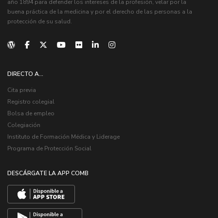
año 1894 para defender los intereses de la profesión, velar por la
buena práctica de la medicina y por el derecho de las personas a la
protección de su salud.
DIRECTO A...
Cita previa
Registro colegial
Bolsa de empleo
Colegiación
Instituto de Formación Médica y Liderage
Programa de Protección Social
DESCÁRGATE LA APP COMB