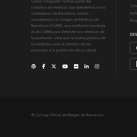
Como colegiado, formas parte del
Col
colectivo de médicos que atendemos a los
Inst
ciudadanos de Barcelona. Juntos
constituimos el Colegio de Médicos de
Pro
Barcelona (CoMB), una institución fundada
el año 1894 para defender los intereses de
DES
la profesión, velar por la buena práctica de
la medicina y por el derecho de las
personas a la protección de su salud.
© Col·legi Oficial de Metges de Barcelona