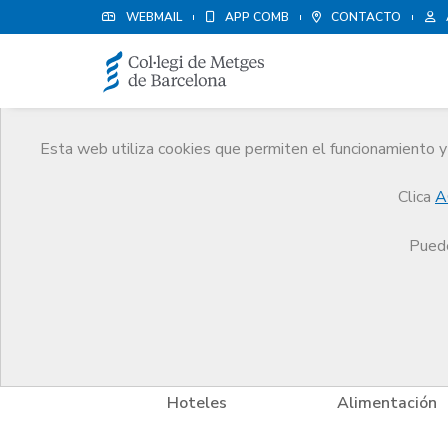
WEBMAIL
APP COMB
CONTACTO
Esta web utiliza cookies que permiten el funcionamiento y 
Ventajas y descuentos
Clica
A
Servicios
Otros servicios
Ventajas y descuento
Puede
y Bienestar
Hoteles
Alimentación