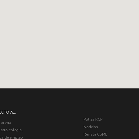
ECTO A...
Poliza RCP
 previa
Noticias
stro colegial
Revista CoMB
sa de empleo