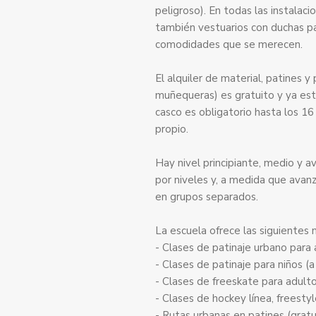
peligroso). En todas las instalac
también vestuarios con duchas pa
comodidades que se merecen.
El alquiler de material, patines y
muñequeras) es gratuito y ya está 
casco es obligatorio hasta los 16 
propio.
Hay nivel principiante, medio y a
por niveles y, a medida que avan
en grupos separados.
La escuela ofrece las siguientes
- Clases de patinaje urbano para
- Clases de patinaje para niños (a
- Clases de freeskate para adult
- Clases de hockey línea, freesty
- Rutas urbanas en patines (gratu