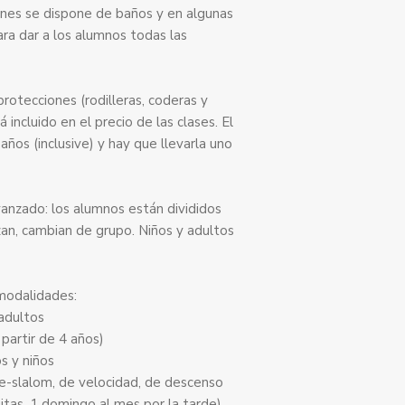
iones se dispone de baños y en algunas
ra dar a los alumnos todas las
 protecciones (rodilleras, coderas y
incluido en el precio de las clases. El
años (inclusive) y hay que llevarla uno
vanzado: los alumnos están divididos
zan, cambian de grupo. Niños y adultos
 modalidades:
 adultos
 partir de 4 años)
os y niños
le-slalom, de velocidad, de descenso
itas, 1 domingo al mes por la tarde)