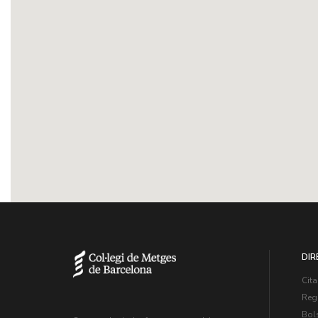
DIR
Cita
Regi
Bol