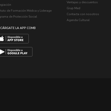
Ventajas y descuentos
egiación
Grup Med
ituto de Formación Médica y Liderage
Contacta con nosotros
grama de Protección Social
Agenda Cultural
CÁRGATE LA APP COMB