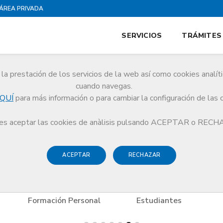
ÁREA PRIVADA
SERVICIOS
TRÁMITES
la prestación de los servicios de la web así como cookies analít
cuando navegas.
QUÍ
para más información o para cambiar la configuración de las 
s
Deportes y Bienestar
Escuela de Patinaje en línea
s aceptar las cookies de anàlisis pulsando ACEPTAR o REC
ACEPTAR
RECHAZAR
Formación Personal
Estudiantes