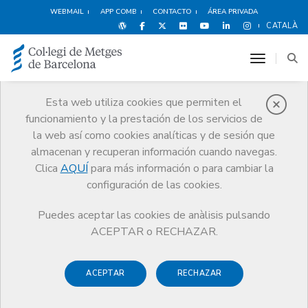
WEBMAIL
APP COMB
CONTACTO
ÁREA PRIVADA
CATALÀ
toggle n
Esta web utiliza cookies que permiten el
funcionamiento y la prestación de los servicios de
Ventajas y
la web así como cookies analíticas y de sesión que
descuentos
almacenan y recuperan información cuando navegas.
Clica
AQUÍ
para más información o para cambiar la
Servicios
Otros servicios
Ventajas y descuentos
configuración de las cookies.
Espectáculos
Teatro Sala Ars
Puedes aceptar las cookies de anàlisis pulsando
ACEPTAR o RECHAZAR.
ACEPTAR
RECHAZAR
Deportes y
Hoteles
Alimentación