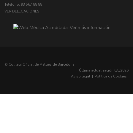
Telèfono: 93 567 88 88
VER DELEGACIONES
© Col·legi Oficial de Metges de Barcelona
Última actualización:
6/8/2026
Aviso legal
|
Política de Cookies