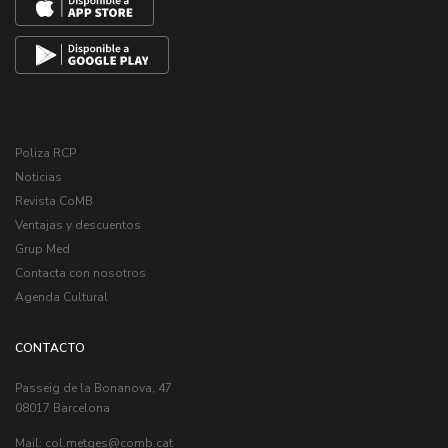
Poliza RCP
Noticias
Revista CoMB
Ventajas y descuentos
Grup Med
Contacta con nosotros
Agenda Cultural
CONTACTO
Passeig de la Bonanova, 47
08017 Barcelona
Mail:
col.metges