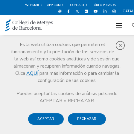
WEBMAIL
APP COMB
CONTACTO
ÁREA PRIVADA
CATA
toggl
Esta web utiliza cookies que permiten el
funcionamiento y la prestación de los servicios de
Ventajas y
la web así como cookies analíticas y de sesión que
descuentos
almacenan y recuperan información cuando navegas.
Clica
AQUÍ
para más información o para cambiar la
Servicios
Otros servicios
Ventajas y descuentos
configuración de las cookies.
Espectáculos
Teatre Akadèmia
Puedes aceptar las cookies de anàlisis pulsando
ACEPTAR o RECHAZAR.
ACEPTAR
RECHAZAR
Espectáculos
Deportes y
Hoteles