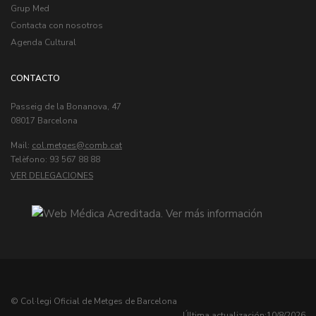
Grup Med
Contacta con nosotros
Agenda Cultural
CONTACTO
Passeig de la Bonanova, 47
08017 Barcelona
Mail:
col.metges
Telèfono: 93 567 88 88
VER DELEGACIONES
© Col·legi Oficial de Metges de Barcelona
Última actualización:
10/8/2026