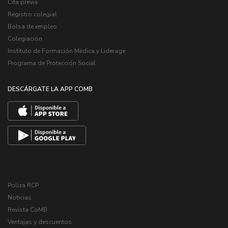
Cita previa
Registro colegial
Bolsa de empleo
Colegiación
Instituto de Formación Médica y Liderage
Programa de Protección Social
DESCÁRGATE LA APP COMB
Poliza RCP
Noticias
Revista CoMB
Ventajas y descuentos