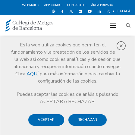
WEBMAIL
APP COMB
CONTACTO
ÁREA PRIVADA
CATALÀ
toggle n
Esta web utiliza cookies que permiten el
funcionamiento y la prestación de los servicios de
Ventajas y
la web así como cookies analíticas y de sesión que
descuentos
almacenan y recuperan información cuando navegas.
Clica
AQUÍ
para más información o para cambiar la
Servicios
Otros servicios
Ventajas y descuentos
Vivienda
configuración de las cookies.
Residencias y Apartamentos Vanguard
Puedes aceptar las cookies de anàlisis pulsando
ACEPTAR o RECHAZAR.
ACEPTAR
RECHAZAR
Deportes y
Hoteles
Alimentación