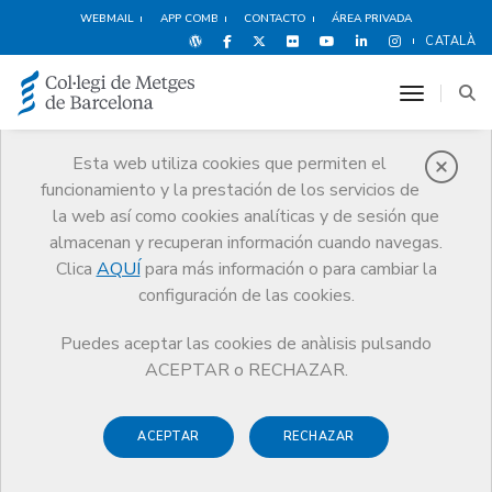
WEBMAIL
APP COMB
CONTACTO
ÁREA PRIVADA
CATALÀ
toggle n
Esta web utiliza cookies que permiten el
funcionamiento y la prestación de los servicios de
Ventajas y
la web así como cookies analíticas y de sesión que
descuentos
almacenan y recuperan información cuando navegas.
Clica
AQUÍ
para más información o para cambiar la
Servicios
Otros servicios
Ventajas y descuentos
configuración de las cookies.
Alimentación
Puedes aceptar las cookies de anàlisis pulsando
ACEPTAR o RECHAZAR.
ACEPTAR
RECHAZAR
Espectáculos
Deportes y
Hoteles