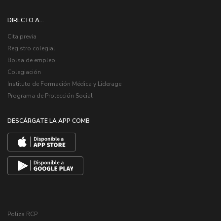
DIRECTO A...
Cita previa
Registro colegial
Bolsa de empleo
Colegiación
Instituto de Formación Médica y Liderage
Programa de Protección Social
DESCÁRGATE LA APP COMB
Poliza RCP