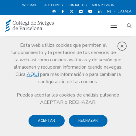
WEBMAIL
APP COMB
CONTACTO
ÁREA PRIVADA
CATALÀ
toggle n
Esta web utiliza cookies que permiten el
funcionamiento y la prestación de los servicios de
Noticias
la web así como cookies analíticas y de sesión que
Comunicación
Noticias
almacenan y recuperan información cuando navegas.
Los centros privados ambulatorios podrán retomar la actividad
ordinaria a partir del 12 de mayo
Clica
AQUÍ
para más información o para cambiar la
configuración de las cookies.
Puedes aceptar las cookies de anàlisis pulsando
ACEPTAR o RECHAZAR.
ACEPTAR
RECHAZAR
11 MAYO DE 2020
Los centros privados