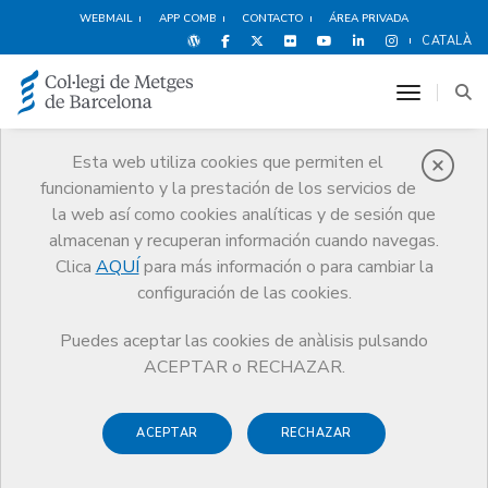
WEBMAIL
APP COMB
CONTACTO
ÁREA PRIVADA
CATALÀ
toggle n
Esta web utiliza cookies que permiten el
funcionamiento y la prestación de los servicios de
Noticias
la web así como cookies analíticas y de sesión que
Comunicación
Noticias
almacenan y recuperan información cuando navegas.
El COMB apoya la propuesta de “Televisió sense fronteres: l'espai de
comunicació de les llengües catalana, euskera i gallega"
Clica
AQUÍ
para más información o para cambiar la
configuración de las cookies.
Puedes aceptar las cookies de anàlisis pulsando
ACEPTAR o RECHAZAR.
ACEPTAR
RECHAZAR
27 NOVIEMBRE DE 2009
El COMB apoya la propuesta