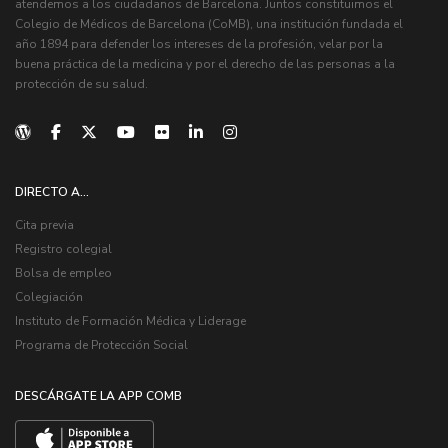
atendemos a los ciudadanos de Barcelona. Juntos constituimos el
Colegio de Médicos de Barcelona (CoMB), una institución fundada el
año 1894 para defender los intereses de la profesión, velar por la
buena práctica de la medicina y por el derecho de las personas a la
protección de su salud.
DIRECTO A...
Cita previa
Registro colegial
Bolsa de empleo
Colegiación
Instituto de Formación Médica y Liderage
Programa de Protección Social
DESCÁRGATE LA APP COMB