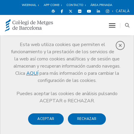
WEBMAIL
APP COMB
CONTACTO
ÁREA PRIVADA
CATALÀ
toggle n
Esta web utiliza cookies que permiten el
funcionamiento y la prestación de los servicios de
Noticias
la web así como cookies analíticas y de sesión que
Comunicación
Noticias
almacenan y recuperan información cuando navegas.
Documento de posición del CCMC sobre la duración de la prescripción
de los médicos en el sistema sanitario público
Clica
AQUÍ
para más información o para cambiar la
configuración de las cookies.
Puedes aceptar las cookies de anàlisis pulsando
ACEPTAR o RECHAZAR.
ACEPTAR
RECHAZAR
4 MAYO DE 2015
Documento de posición del