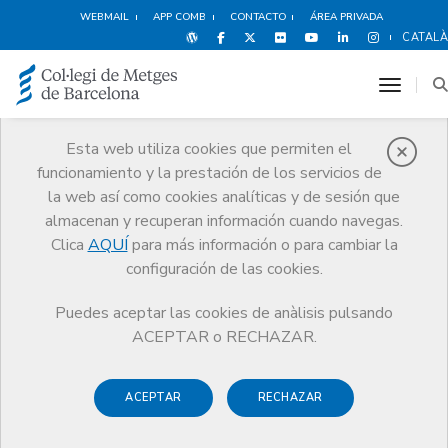
WEBMAIL
APP COMB
CONTACTO
ÁREA PRIVADA
CATALÀ
toggle
Esta web utiliza cookies que permiten el
funcionamiento y la prestación de los servicios de
Historia
la web así como cookies analíticas y de sesión que
El CoMB
Historia
Archivo Histórico de las Ciencias de la Salud
almacenan y recuperan información cuando navegas.
Clica
AQUÍ
para más información o para cambiar la
configuración de las cookies.
Puedes aceptar las cookies de anàlisis pulsando
Archivo Histórico de las
ACEPTAR o RECHAZAR.
Ciencias de la Salud
ACEPTAR
RECHAZAR