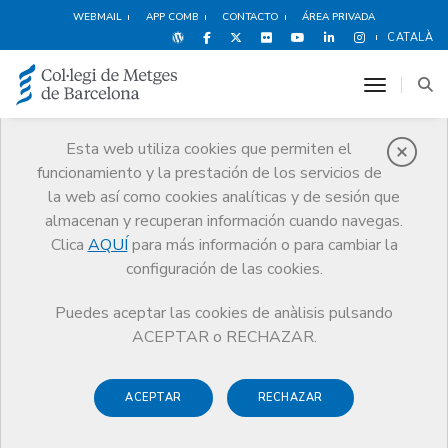
WEBMAIL
APP COMB
CONTACTO
ÁREA PRIVADA
CATALÀ
toggle n
Esta web utiliza cookies que permiten el
funcionamiento y la prestación de los servicios de
Innovación y
la web así como cookies analíticas y de sesión que
emprendimiento
almacenan y recuperan información cuando navegas.
Servicios
Ejercicio
Innovación y emprendimiento
Clica
AQUÍ
para más información o para cambiar la
configuración de las cookies.
Puedes aceptar las cookies de anàlisis pulsando
ACEPTAR o RECHAZAR.
27º Foro de Inversión
Healthcare Barcelona
ACEPTAR
RECHAZAR
(edición online)