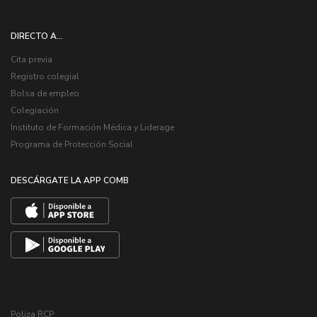
DIRECTO A...
Cita previa
Registro colegial
Bolsa de empleo
Colegiación
Instituto de Formación Médica y Liderage
Programa de Protección Social
DESCÁRGATE LA APP COMB
Poliza RCP