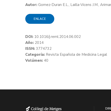
Autor:
Gomez-Duran E.L., Lailla-Vicens J.M., Arima
ENLACE
DOI:
10.1016/j.reml.2014.06.002
Año:
2014
ISSN:
3774732
Categoría:
Revista Española de Medicina Legal
Volúmen:
40
DIR