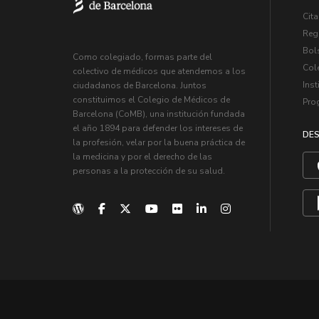
Cita
Regi
Bol
Como colegiado, formas parte del
Col
colectivo de médicos que atendemos a los
Inst
ciudadanos de Barcelona. Juntos
constituimos el Colegio de Médicos de
Pro
Barcelona (CoMB), una institución fundada
el año 1894 para defender los intereses de
DES
la profesión, velar por la buena práctica de
la medicina y por el derecho de las
personas a la protección de su salud.