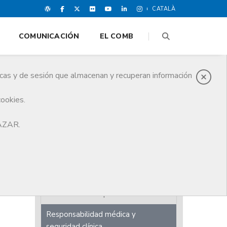
CATALÀ
COMUNICACIÓN
EL COMB
icas y de sesión que almacenan y recuperan información
cookies.
HAZAR.
Revista COMB
Cuadernos de la Buena Praxis
Informe Anual
Estudis sobre la profesión
Responsabilidad médica y
seguridad clínica