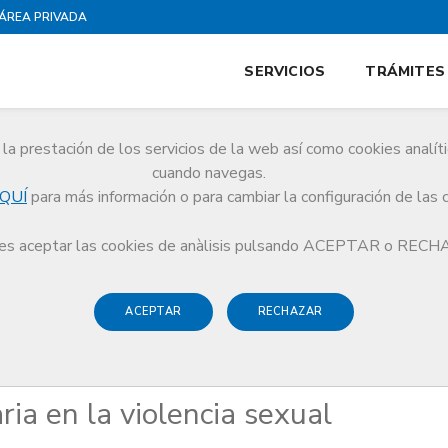
ÁREA PRIVADA
SERVICIOS
TRÁMITES
la prestación de los servicios de la web así como cookies analít
cuando navegas.
QUÍ
para más información o para cambiar la configuración de las 
disciplinaria en la violencia sexual
s aceptar las cookies de anàlisis pulsando ACEPTAR o REC
ACEPTAR
RECHAZAR
 i Seguretat Clínica
ria en la violencia sexual