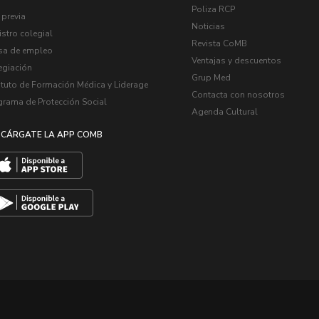
Poliza RCP
 previa
Noticias
stro colegial
Revista CoMB
sa de empleo
Ventajas y descuentos
egiación
Grup Med
ituto de Formación Médica y Liderage
Contacta con nosotros
grama de Protección Social
Agenda Cultural
CÁRGATE LA APP COMB