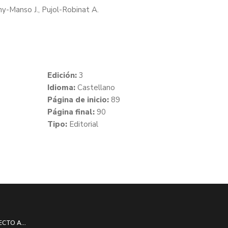
ny-Manso J., Pujol-Robinat A.
Edición:
3
Idioma:
Castellano
Página de inicio:
89
Página final:
90
Tipo:
Editorial
ECTO A...