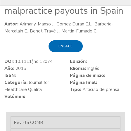
Catastrophic medical
malpractice payouts in Spain
Autor:
Arimany-Manso J., Gomez-Duran E.L., Barbería-
Marcalain E., Benet-Travé J., Martin-Fumado C.
ENLACE
DOI:
10.1111/jhq.12074
Edición:
Año:
2015
Idioma:
Inglés
ISSN:
Página de inicio:
Categoría:
Journal for
Página final:
Healthcare Quality
Tipo:
Artículo de prensa
Volúmen:
Revista COMB