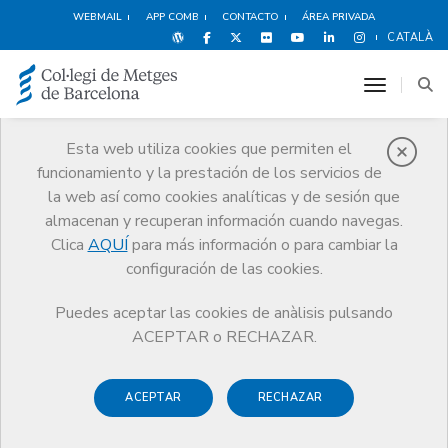
WEBMAIL
APP COMB
CONTACTO
ÁREA PRIVADA
CATALÀ
toggle n
Esta web utiliza cookies que permiten el
funcionamiento y la prestación de los servicios de
Publicaciones
la web así como cookies analíticas y de sesión que
Comunicación
Publicaciones
almacenan y recuperan información cuando navegas.
Catastrophic medical malpractice payouts in Spain
Clica
AQUÍ
para más información o para cambiar la
configuración de las cookies.
Puedes aceptar las cookies de anàlisis pulsando
ACEPTAR o RECHAZAR.
Responsabilitat mèdica i
Seguretat Clínica
ACEPTAR
RECHAZAR