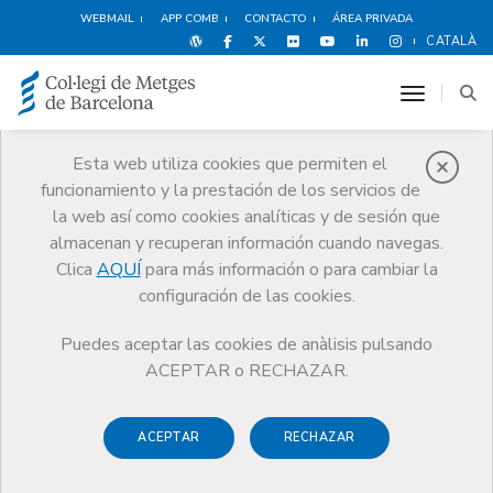
WEBMAIL
APP COMB
CONTACTO
ÁREA PRIVADA
CATALÀ
toggle n
Esta web utiliza cookies que permiten el
funcionamiento y la prestación de los servicios de
Publicaciones
la web así como cookies analíticas y de sesión que
Comunicación
Publicaciones
almacenan y recuperan información cuando navegas.
Análisis médico-legal de las reclamaciones judiciales en cirugía
Clica
AQUÍ
para más información o para cambiar la
bariátrica
configuración de las cookies.
Puedes aceptar las cookies de anàlisis pulsando
ACEPTAR o RECHAZAR.
Responsabilitat mèdica i
ACEPTAR
RECHAZAR
Seguretat Clínica