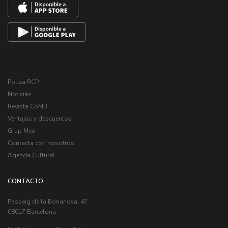
Poliza RCP
Noticias
Revista CoMB
Ventajas y descuentos
Grup Med
Contacta con nosotros
Agenda Cultural
CONTACTO
Passeig de la Bonanova, 47
08017 Barcelona