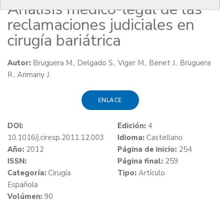
Análisis médico-legal de las
reclamaciones judiciales en
cirugía bariátrica
Autor:
Bruguera M., Delgado S., Viger M., Benet J., Bruguera
R., Arimany J.
ENLACE
DOI:
Edición:
4
10.1016/j.ciresp.2011.12.003
Idioma:
Castellano
Año:
2012
Página de inicio:
254
ISSN:
Página final:
259
Categoría:
Cirugía
Tipo:
Artículo
Española
Volúmen:
90