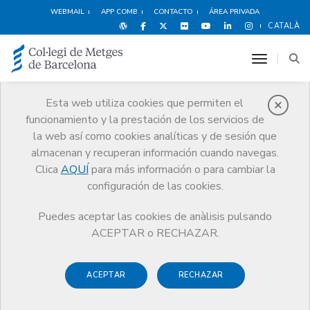
WEBMAIL
APP COMB
CONTACTO
ÁREA PRIVADA
CATALÀ
toggle n
Esta web utiliza cookies que permiten el
funcionamiento y la prestación de los servicios de
Obituarios
la web así como cookies analíticas y de sesión que
Comunicación
Obituarios
Jaume Casanovas i Tamayo
almacenan y recuperan información cuando navegas.
Clica
AQUÍ
para más información o para cambiar la
configuración de las cookies.
Puedes aceptar las cookies de anàlisis pulsando
ACEPTAR o RECHAZAR.
ACEPTAR
RECHAZAR