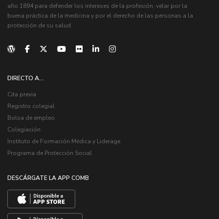
año 1894 para defender los intereses de la profesión, velar por la
buena práctica de la medicina y por el derecho de las personas a la
protección de su salud.
DIRECTO A...
Cita previa
Registro colegial
Bolsa de empleo
Colegiación
Instituto de Formación Médica y Liderage
Programa de Protección Social
DESCÁRGATE LA APP COMB