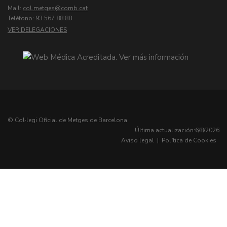
Mail:
col.metges
Telèfono: 93 567 88 88
VER DELEGACIONES
© Col·legi Oficial de Metges de Barcelona
Última actualización:
6/8/2026
Aviso legal
|
Política de Cookies