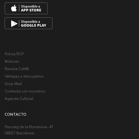
Poliza RCP
Noticias
Revista CoMB
Ventajas y descuentos
Grup Med
Contacta con nosotros
Agenda Cultural
CONTACTO
Passeig de la Bonanova, 47
08017 Barcelona