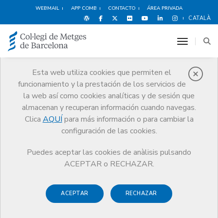
WEBMAIL
APP COMB
CONTACTO
ÁREA PRIVADA
CATALÀ
toggle n
Esta web utiliza cookies que permiten el
funcionamiento y la prestación de los servicios de
Obituarios
la web así como cookies analíticas y de sesión que
Comunicación
Obituarios
Carmen Pérez Ballestero
almacenan y recuperan información cuando navegas.
Clica
AQUÍ
para más información o para cambiar la
configuración de las cookies.
Puedes aceptar las cookies de anàlisis pulsando
ACEPTAR o RECHAZAR.
ACEPTAR
RECHAZAR