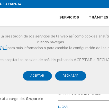
ÁREA PRIVADA
SERVICIOS
TRÁMITES
la prestación de los servicios de la web así como cookies analít
cuando navegas.
QUÍ
para más información o para cambiar la configuración de las 
gue el alemán'
s aceptar las cookies de anàlisis pulsando ACEPTAR o REC
ACEPTAR
RECHAZAR
alemán'
FECHA Y HORA:
30 abril 2024 a las 18:00h
eló
a cargo del
Grupo de
LUGAR: