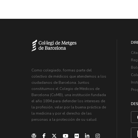
DIR
Cita
Regi
Bol
Como colegiado, formas parte del
Col
colectivo de médicos que atendemos a los
Inst
ciudadanos de Barcelona. Juntos
constituimos el Colegio de Médicos de
Pro
Barcelona (CoMB), una institución fundada
el año 1894 para defender los intereses de
DES
la profesión, velar por la buena práctica de
la medicina y por el derecho de las
personas a la protección de su salud.