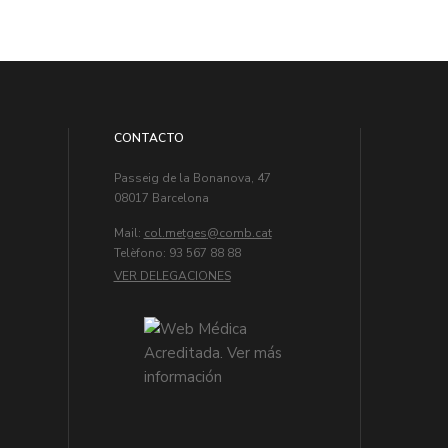
CONTACTO
Passeig de la Bonanova, 47
08017 Barcelona
Mail:
col.metges
Telèfono: 93 567 88 88
VER DELEGACIONES