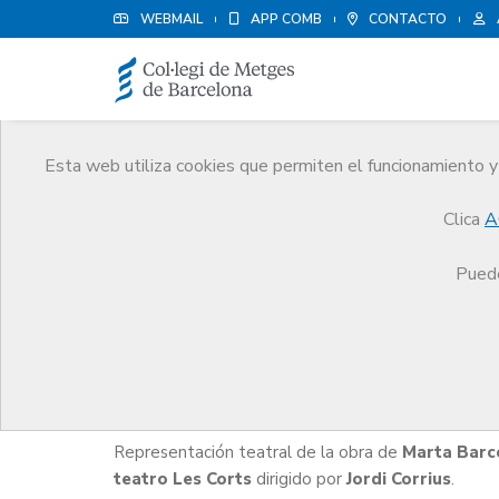
WEBMAIL
APP COMB
CONTACTO
Esta web utiliza cookies que permiten el funcionamiento y 
Agenda
Clica
A
Comunicación
Agenda
Teatro 'Antes que lle
Puede
Teatro 'Antes que llegue el 
Representación teatral de la obra de
Marta Barc
teatro Les Corts
dirigido por
Jordi Corrius
.