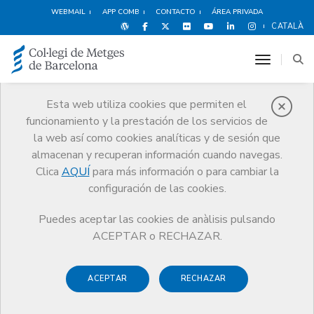
WEBMAIL
APP COMB
CONTACTO
ÁREA PRIVADA
CATALÀ
toggle n
Esta web utiliza cookies que permiten el
funcionamiento y la prestación de los servicios de
Agenda
la web así como cookies analíticas y de sesión que
Comunicación
Agenda
almacenan y recuperan información cuando navegas.
Sesión informativa 'Servicios colegiales dirigidos a la Sección de
Clica
AQUÍ
para más información o para cambiar la
Médicos Senior'
configuración de las cookies.
Puedes aceptar las cookies de anàlisis pulsando
ACEPTAR o RECHAZAR.
Sesión informativa 'Servicios
colegiales dirigidos a la
ACEPTAR
RECHAZAR
Sección de Médicos Senior'