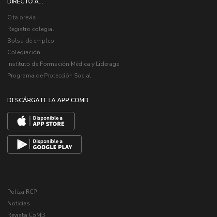
DIRECTO A...
Cita previa
Registro colegial
Bolsa de empleo
Colegiación
Instituto de Formación Médica y Liderage
Programa de Protección Social
DESCÁRGATE LA APP COMB
Poliza RCP
Noticias
Revista CoMB