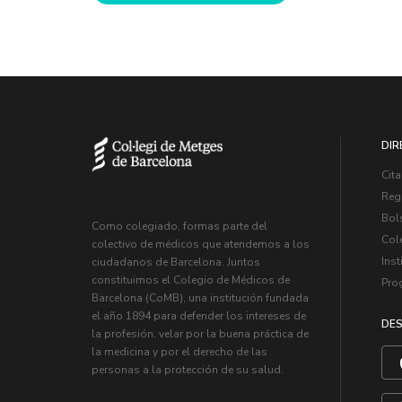
DIR
Cita
Regi
Bol
Como colegiado, formas parte del
Col
colectivo de médicos que atendemos a los
Inst
ciudadanos de Barcelona. Juntos
constituimos el Colegio de Médicos de
Pro
Barcelona (CoMB), una institución fundada
el año 1894 para defender los intereses de
DES
la profesión, velar por la buena práctica de
la medicina y por el derecho de las
personas a la protección de su salud.