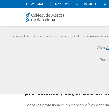
WEBMAIL
APP COMB
CONTACTO
Esta web utiliza cookies que permiten el funcionamiento y 
Agenda
Clica
A
Comunicación
Agenda
Sesión formativa 'Resp
Puede
Sesión formativa 'Responsab
profesional y seguridad clíni
Todos los profesionales en ejercicio clínico deber