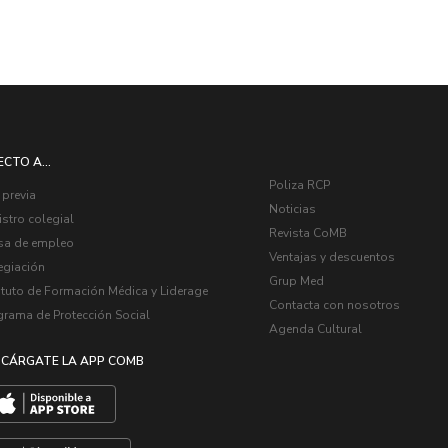
ECTO A...
Poliza RCP
 previa
Noticias
stro colegial
Revista CoMB
sa de empleo
Ventajas y descuentos
egiación
Grup Med
ituto de Formación Médica y Liderage
Contacta con nosotros
grama de Protección Social
Agenda Cultural
CÁRGATE LA APP COMB