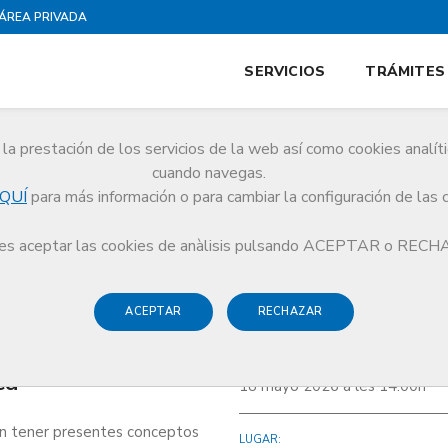
ÁREA PRIVADA
SERVICIOS
TRÁMITES
la prestación de los servicios de la web así como cookies analít
cuando navegas.
QUÍ
para más información o para cambiar la configuración de las 
onsabilidad profesional y seguridad clínica'
s aceptar las cookies de anàlisis pulsando ACEPTAR o REC
ACEPTAR
RECHAZAR
ilidad
FECHA Y HORA:
ca'
18 mayo 2026 a les 14:00h
ían tener presentes conceptos
LUGAR: