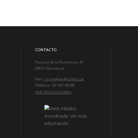
CONTACTO
Passeig de la Bonanova, 47
08017 Barcelona
Mail:
col.metges
Telèfono: 93 567 88 88
VER DELEGACIONES