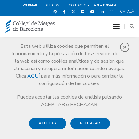
WEBMAIL
APP COMB
CONTACTO
ÁREA PRIVADA
CATALÀ
toggle n
Esta web utiliza cookies que permiten el
funcionamiento y la prestación de los servicios de
Agenda
la web así como cookies analíticas y de sesión que
Comunicación
Agenda
almacenan y recuperan información cuando navegas.
Sesión formativa 'Donación o sucesión. La importancia de hacer un
Clica
AQUÍ
para más información o para cambiar la
buen testamento'
configuración de las cookies.
Puedes aceptar las cookies de anàlisis pulsando
ACEPTAR o RECHAZAR.
Sesión formativa 'Donación o
sucesión. La importancia de
ACEPTAR
RECHAZAR
hacer un buen testamento'