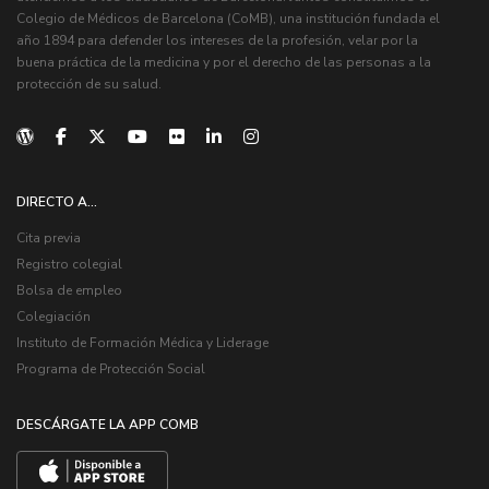
Colegio de Médicos de Barcelona (CoMB), una institución fundada el
año 1894 para defender los intereses de la profesión, velar por la
buena práctica de la medicina y por el derecho de las personas a la
protección de su salud.
DIRECTO A...
Cita previa
Registro colegial
Bolsa de empleo
Colegiación
Instituto de Formación Médica y Liderage
Programa de Protección Social
DESCÁRGATE LA APP COMB