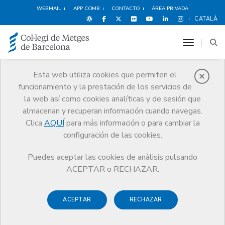
WEBMAIL
APP COMB
CONTACTO
ÁREA PRIVADA
CATALÀ
toggle n
Esta web utiliza cookies que permiten el
funcionamiento y la prestación de los servicios de
Agenda
la web así como cookies analíticas y de sesión que
Comunicación
Agenda
almacenan y recuperan información cuando navegas.
Sesión formativa: 'El certificado médico de defunción (CMD)'
Clica
AQUÍ
para más información o para cambiar la
configuración de las cookies.
Puedes aceptar las cookies de anàlisis pulsando
ACEPTAR o RECHAZAR.
Sesión formativa: 'El
certificado médico de
ACEPTAR
RECHAZAR
defunción (CMD)'