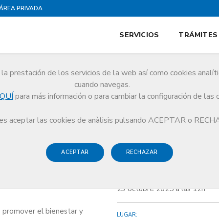
ÁREA PRIVADA
SERVICIOS
TRÁMITES
la prestación de los servicios de la web así como cookies analít
cuando navegas.
QUÍ
para más información o para cambiar la configuración de las 
Programa de Protección Social (PPS) del CoMB
s aceptar las cookies de anàlisis pulsando ACEPTAR o REC
ACEPTAR
RECHAZAR
ma de Protección
FECHA Y HORA:
23 octubre 2025 a las 12h
 promover el bienestar y
LUGAR: