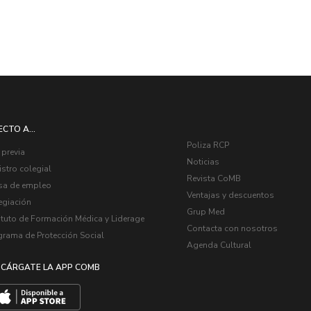
ECTO A...
Poliza RCP
 previa
Noticias
stro colegial
Revista CoMB
sa de empleo
Ventajas y descuentos
egiación
Grup Med
ituto de Formación Médica y Liderage
Contacta con nosotros
grama de Protección Social
Agenda Cultural
CÁRGATE LA APP COMB