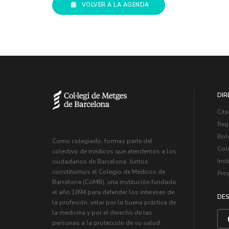
VOLVER A LA AGENDA
DIR
Cita
Regi
Bol
Como colegiado, formas parte del
Col
colectivo de médicos que atendemos a los
Inst
ciudadanos de Barcelona. Juntos
constituimos el Colegio de Médicos de
Pro
Barcelona (CoMB), una institución fundada
el año 1894 para defender los intereses de
DES
la profesión, velar por la buena práctica de
la medicina y por el derecho de las
personas a la protección de su salud.