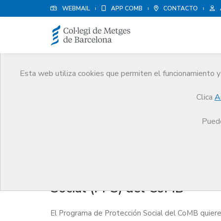
WEBMAIL
APP COMB
CONTACTO
Esta web utiliza cookies que permiten el funcionamiento y 
Agenda
Clica
A
Comunicación
Agenda
Sesión formativa: el 
Puede
Sesión formativa: el Progra
Social (PPS) del CoMB
El Programa de Protección Social del CoMB quiere