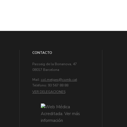
CONTACTO
Passeig de la Bonanova, 47
08017 Barcelona
Mail:
col.metges
Telèfono: 93 567 88 88
VER DELEGACIONES