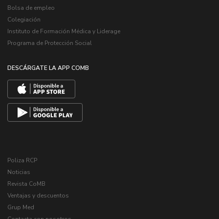
Bolsa de empleo
Colegiación
Instituto de Formación Médica y Liderage
Programa de Protección Social
DESCÁRGATE LA APP COMB
Poliza RCP
Noticias
Revista CoMB
Ventajas y descuentos
Grup Med
Contacta con nosotros