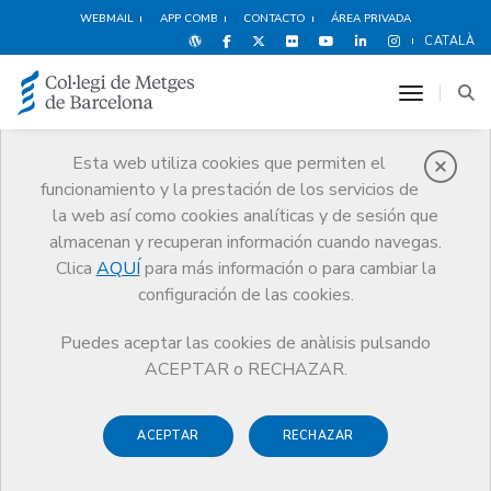
WEBMAIL
APP COMB
CONTACTO
ÁREA PRIVADA
CATALÀ
toggle n
Esta web utiliza cookies que permiten el
funcionamiento y la prestación de los servicios de
Agenda
la web así como cookies analíticas y de sesión que
Comunicación
Agenda
almacenan y recuperan información cuando navegas.
Miércoles pediátricos: 'Seguimiento desde primaria del niño
Clica
AQUÍ
para más información o para cambiar la
prematuro'
configuración de las cookies.
Puedes aceptar las cookies de anàlisis pulsando
ACEPTAR o RECHAZAR.
Miércoles pediátricos:
'Seguimiento desde primaria
ACEPTAR
RECHAZAR
del niño prematuro'