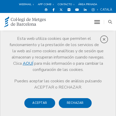
WEBMAIL
APP COMB
CONTACTO
ÁREA PRIVADA
CATALÀ
toggle n
Esta web utiliza cookies que permiten el
funcionamiento y la prestación de los servicios de
Agenda
la web así como cookies analíticas y de sesión que
Comunicación
Agenda
Inscripción actividad
almacenan y recuperan información cuando navegas.
Clica
AQUÍ
para más información o para cambiar la
configuración de las cookies.
Puedes aceptar las cookies de anàlisis pulsando
Seminario profesional:
ACEPTAR o RECHAZAR.
Tratamientos del labio y
ACEPTAR
RECHAZAR
región perioral en medicina