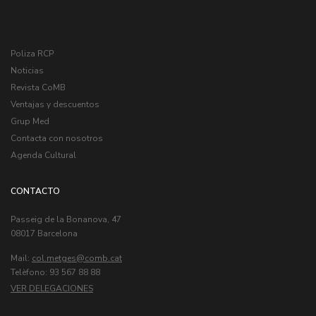
Poliza RCP
Noticias
Revista CoMB
Ventajas y descuentos
Grup Med
Contacta con nosotros
Agenda Cultural
CONTACTO
Passeig de la Bonanova, 47
08017 Barcelona
Mail:
col.metges
Telèfono: 93 567 88 88
VER DELEGACIONES