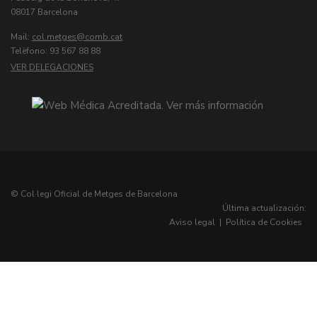
08017 Barcelona
Mail:
col.metges
Telèfono: 93 567 88 88
VER DELEGACIONES
© Col·legi Oficial de Metges de Barcelona
Última actualización:
Aviso legal
|
Política de Cookies