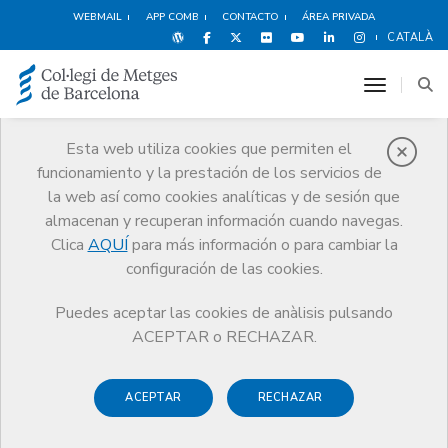
WEBMAIL
APP COMB
CONTACTO
ÁREA PRIVADA
CATALÀ
toggle n
Esta web utiliza cookies que permiten el
funcionamiento y la prestación de los servicios de
Agenda
la web así como cookies analíticas y de sesión que
Comunicación
Agenda
Inscripción actividad
almacenan y recuperan información cuando navegas.
Clica
AQUÍ
para más información o para cambiar la
configuración de las cookies.
Puedes aceptar las cookies de anàlisis pulsando
Jornada de Orientación MIR
ACEPTAR o RECHAZAR.
- Ed. 2023 (Presencial)
ACEPTAR
RECHAZAR
La primera part de la sessió se celebrarà a la sala d'actes i