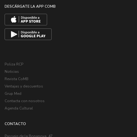
DESCÁRGATE LA APP COMB
Poliza RCP
Noticias
Revista CoMB
Ventajas y descuentos
Grup Med
Contacta con nosotros
Agenda Cultural
CONTACTO
Passeig de la Bonanova, 47