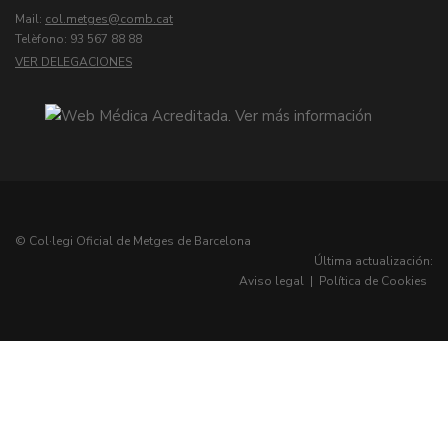
Mail:
col.metges
Telèfono: 93 567 88 88
VER DELEGACIONES
© Col·legi Oficial de Metges de Barcelona
Última actualización:
Aviso legal
|
Política de Cookies