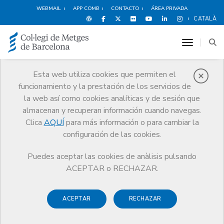
WEBMAIL
APP COMB
CONTACTO
ÁREA PRIVADA
CATALÀ
toggle n
Esta web utiliza cookies que permiten el
funcionamiento y la prestación de los servicios de
Agenda
la web así como cookies analíticas y de sesión que
Comunicación
Agenda
Inscripción actividad
almacenan y recuperan información cuando navegas.
Clica
AQUÍ
para más información o para cambiar la
configuración de las cookies.
Puedes aceptar las cookies de anàlisis pulsando
Ciberseguridad en el
ACEPTAR o RECHAZAR.
entorno médico: hábitos
ACEPTAR
RECHAZAR
digitales seguros y