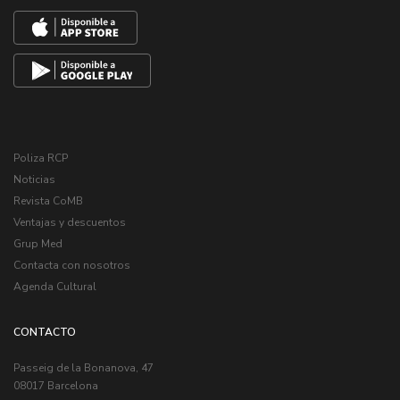
Poliza RCP
Noticias
Revista CoMB
Ventajas y descuentos
Grup Med
Contacta con nosotros
Agenda Cultural
CONTACTO
Passeig de la Bonanova, 47
08017 Barcelona