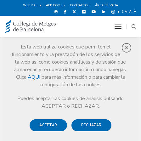
WEBMAIL
APP COMB
CONTACTO
ÁREA PRIVADA
CATALÀ
toggle n
Esta web utiliza cookies que permiten el
funcionamiento y la prestación de los servicios de
Agenda
la web así como cookies analíticas y de sesión que
Comunicación
Agenda
Inscripción actividad
almacenan y recuperan información cuando navegas.
Clica
AQUÍ
para más información o para cambiar la
configuración de las cookies.
Puedes aceptar las cookies de anàlisis pulsando
Café GIPS 'Los sentidos de
ACEPTAR o RECHAZAR.
la IA' (Online)
ACEPTAR
RECHAZAR