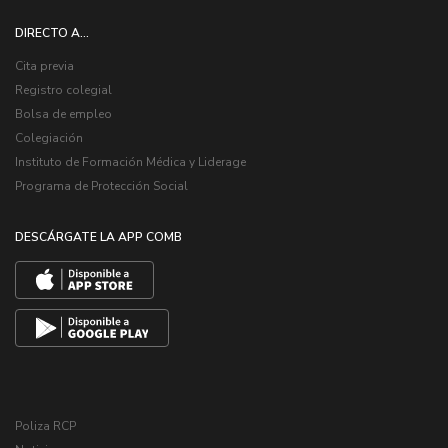
DIRECTO A...
Cita previa
Registro colegial
Bolsa de empleo
Colegiación
Instituto de Formación Médica y Liderage
Programa de Protección Social
DESCÁRGATE LA APP COMB
Poliza RCP