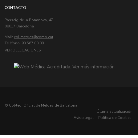
CONTACTO
Passeig de la Bonanova, 47
08017 Barcelona
Mail:
col.metges
Telèfono: 93 567 88 88
VER DELEGACIONES
© Col·legi Oficial de Metges de Barcelona
Última actualización:
Aviso legal
|
Política de Cookies