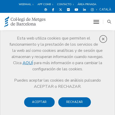
WEBMAIL
APP COMB
CONTACTO
ÁREA PRIVADA
CATALÀ
toggle n
Esta web utiliza cookies que permiten el
funcionamiento y la prestación de los servicios de
Agenda
la web así como cookies analíticas y de sesión que
Comunicación
Agenda
Inscripción actividad
almacenan y recuperan información cuando navegas.
Clica
AQUÍ
para más información o para cambiar la
configuración de las cookies.
Puedes aceptar las cookies de anàlisis pulsando
4º Foro de Inversión E-
ACEPTAR o RECHAZAR.
Health (Presencial)
ACEPTAR
RECHAZAR
El fòrum se celebrarà el
17 de maig de 2023
a les 16.30h, a