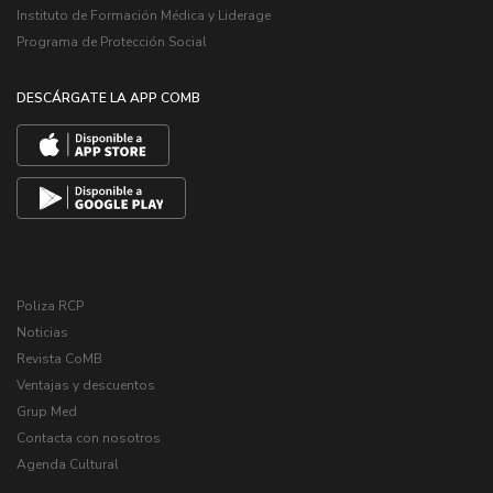
Instituto de Formación Médica y Liderage
Programa de Protección Social
DESCÁRGATE LA APP COMB
Poliza RCP
Noticias
Revista CoMB
Ventajas y descuentos
Grup Med
Contacta con nosotros
Agenda Cultural