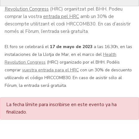
les instal·lacions de la Llotja de Mar, en el marc del
Health
Revolution Congress
(HRC) organitzat pel BHH. Podeu
comprar la vostra
entrada pel HRC
amb un 30% de
descompte utilitzant el codi HRCCOMB30. En cas d’assistir
només al Fòrum, l’entrada serà gratuïta.
El foro se celebrará el
17 de mayo de 2023
a las 16.30h, en las
instalaciones de la Llotja de Mar, en el marco del
Health
Revolution Congress
(HRC) organizado por el BHH. Podéis
comprar
vuestra entrada para el HRC
con un 30% de descuento
utilizando el código HRCCOMB30. En caso de asistir sólo al
Fórum, la entrada será gratuita.
La fecha límite para inscribirse en este evento ya ha
finalizado.