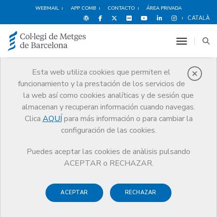
WEBMAIL
APP COMB
CONTACTO
ÁREA PRIVADA
CATALÀ
toggle n
Esta web utiliza cookies que permiten el
funcionamiento y la prestación de los servicios de
Agenda
la web así como cookies analíticas y de sesión que
Comunicación
Agenda
almacenan y recuperan información cuando navegas.
Conferencia “Importancia de Mozart en la ópera”
Clica
AQUÍ
para más información o para cambiar la
configuración de las cookies.
Puedes aceptar las cookies de anàlisis pulsando
ACEPTAR o RECHAZAR.
Conferencia “Importancia de
Mozart en la ópera”
ACEPTAR
RECHAZAR
Conferencia a cargo de Genís Tura, médico pediatra.