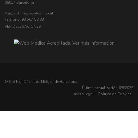
08017 Barcelona
Mail:
col.metges
Telèfono: 93 567 88 88
VER DELEGACIONES
© Col·legi Oficial de Metges de Barcelona
Última actualización:
6/8/2026
Aviso legal
|
Política de Cookies