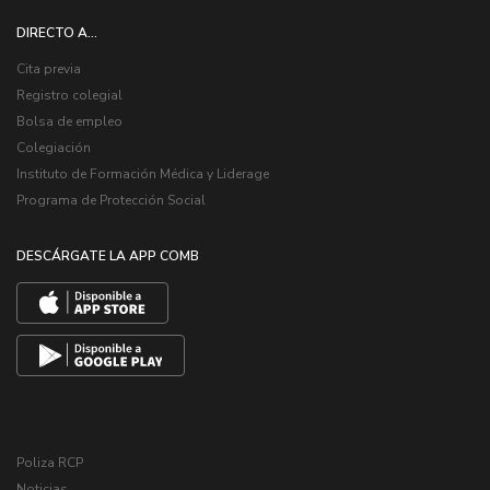
DIRECTO A...
Cita previa
Registro colegial
Bolsa de empleo
Colegiación
Instituto de Formación Médica y Liderage
Programa de Protección Social
DESCÁRGATE LA APP COMB
Poliza RCP
Noticias