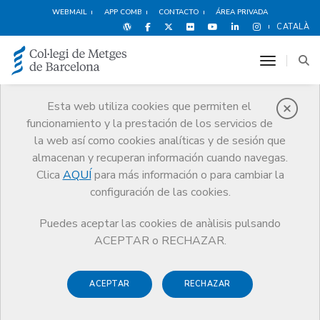
WEBMAIL
APP COMB
CONTACTO
ÁREA PRIVADA
CATALÀ
toggle n
Esta web utiliza cookies que permiten el
funcionamiento y la prestación de los servicios de
Agenda
la web así como cookies analíticas y de sesión que
Comunicación
Agenda
Concierto “Beethoven Solidario”
almacenan y recuperan información cuando navegas.
Clica
AQUÍ
para más información o para cambiar la
configuración de las cookies.
Puedes aceptar las cookies de anàlisis pulsando
Concierto “Beethoven
ACEPTAR o RECHAZAR.
Solidario”
ACEPTAR
RECHAZAR
Concierto destinado a recaudar fondos para las becas dr.
José Luis Bada que otorga el Colegio de Médicos de