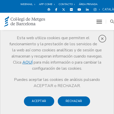
WEBMAIL
APP COMB
CONTACTO
ÁREA PRIVADA
CATALÀ
toggle
Esta web utiliza cookies que permiten el
funcionamiento y la prestación de los servicios de
Agenda
la web así como cookies analíticas y de sesión que
Comunicación
Agenda
Comunicar actividad
almacenan y recuperan información cuando navegas.
Clica
AQUÍ
para más información o para cambiar la
configuración de las cookies.
Puedes aceptar las cookies de anàlisis pulsando
Comunicar actividad
ACEPTAR o RECHAZAR.
Esta agenda es un espacio de actos y jornadas de interés
ACEPTAR
RECHAZAR
para médicos. En el caso de cursos se indicará la fecha de
inicio.