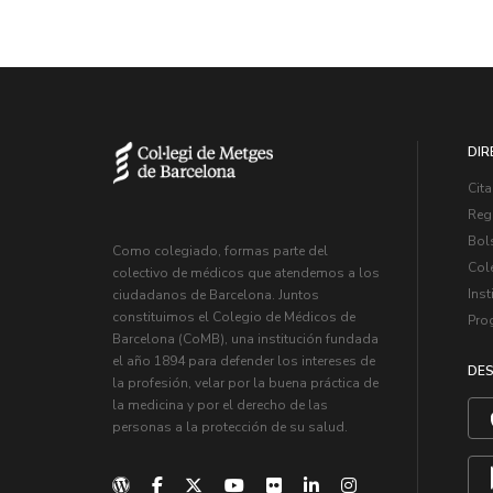
DIR
Cita
Regi
Bol
Como colegiado, formas parte del
Col
colectivo de médicos que atendemos a los
Inst
ciudadanos de Barcelona. Juntos
constituimos el Colegio de Médicos de
Pro
Barcelona (CoMB), una institución fundada
el año 1894 para defender los intereses de
DES
la profesión, velar por la buena práctica de
la medicina y por el derecho de las
personas a la protección de su salud.