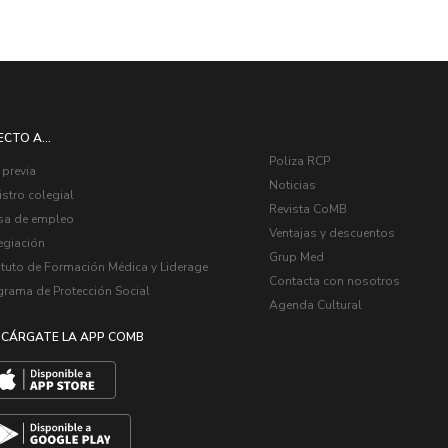
ECTO A...
Poliza RCP
 previa
Noticias
stro colegial
Revista CoMB
sa de empleo
Ventajas y descuentos
egiación
Grup Med
ituto de Formación Médica y Liderage
Contacta con nosotros
grama de Protección Social
Agenda Cultural
CÁRGATE LA APP COMB