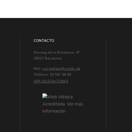
CONTACTO
Passeig de la Bonanova, 47
08017 Barcelona
Mail:
col.metges
Telèfono: 93 567 88 88
VER DELEGACIONES