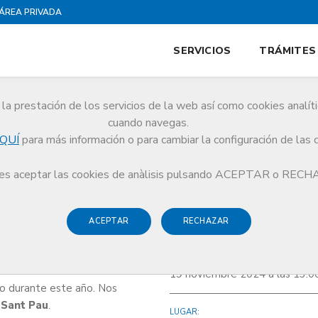
ÁREA PRIVADA
SERVICIOS
TRÁMITES
la prestación de los servicios de la web así como cookies analít
cuando navegas.
QUÍ
para más información o para cambiar la configuración de las 
s aceptar las cookies de anàlisis pulsando ACEPTAR o REC
ACEPTAR
RECHAZAR
FECHA Y HORA:
19 noviembre 2024 a las 13:0
o durante este año. Nos
 Sant Pau
.
LUGAR: