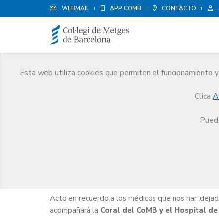
WEBMAIL
APP COMB
CONTACTO
Esta web utiliza cookies que permiten el funcionamiento y 
Agenda
Clica
A
Comunicación
Agenda
Acto In Memoriam
Puede
Acto In Memoriam
Acto en recuerdo a los médicos que nos han dejad
acompañará la
Coral del CoMB y el Hospital de