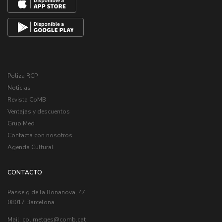
Poliza RCP
Noticias
Revista CoMB
Ventajas y descuentos
Grup Med
Contacta con nosotros
Agenda Cultural
CONTACTO
Passeig de la Bonanova, 47
08017 Barcelona
Mail:
col.metges