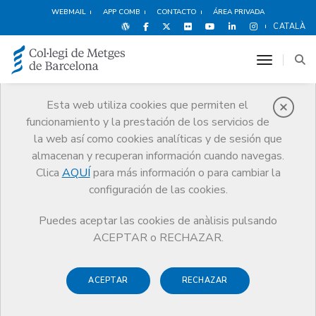
WEBMAIL
APP COMB
CONTACTO
ÁREA PRIVADA
CATALÀ
toggle n
Esta web utiliza cookies que permiten el
funcionamiento y la prestación de los servicios de
Agenda
la web así como cookies analíticas y de sesión que
Comunicación
Agenda
17ª Noche de la Profesión de la Anoia
almacenan y recuperan información cuando navegas.
Clica
AQUÍ
para más información o para cambiar la
configuración de las cookies.
Puedes aceptar las cookies de anàlisis pulsando
17ª Noche de la Profesión de
ACEPTAR o RECHAZAR.
la Anoia
ACEPTAR
RECHAZAR
Aperitivo al jardín
Cena