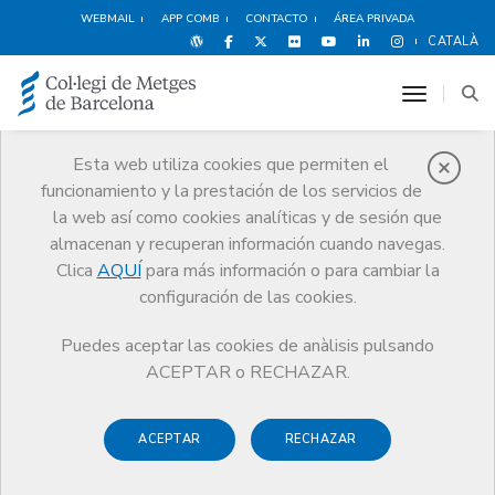
WEBMAIL
APP COMB
CONTACTO
ÁREA PRIVADA
CATALÀ
toggle n
Esta web utiliza cookies que permiten el
funcionamiento y la prestación de los servicios de
Premios
la web así como cookies analíticas y de sesión que
El CoMB
Premios
Guardonat Edició 2024
almacenan y recuperan información cuando navegas.
Clica
AQUÍ
para más información o para cambiar la
configuración de las cookies.
Puedes aceptar las cookies de anàlisis pulsando
Guardonat Edició 2024
ACEPTAR o RECHAZAR.
ACEPTAR
RECHAZAR