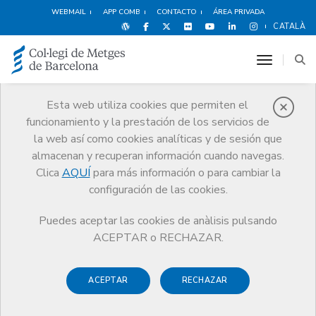
WEBMAIL
APP COMB
CONTACTO
ÁREA PRIVADA
CATALÀ
toggle n
Esta web utiliza cookies que permiten el
funcionamiento y la prestación de los servicios de
Premios
la web así como cookies analíticas y de sesión que
El CoMB
Premios
Guardonat Edició 2024
almacenan y recuperan información cuando navegas.
Clica
AQUÍ
para más información o para cambiar la
configuración de las cookies.
Puedes aceptar las cookies de anàlisis pulsando
Guardonat Edició 2024
ACEPTAR o RECHAZAR.
ACEPTAR
RECHAZAR