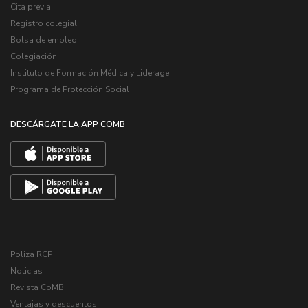
Cita previa
Registro colegial
Bolsa de empleo
Colegiación
Instituto de Formación Médica y Liderage
Programa de Protección Social
DESCÁRGATE LA APP COMB
Poliza RCP
Noticias
Revista CoMB
Ventajas y descuentos