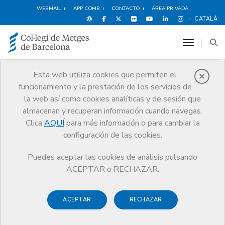
WEBMAIL
APP COMB
CONTACTO
ÁREA PRIVADA
CATALÀ
toggle n
Esta web utiliza cookies que permiten el
funcionamiento y la prestación de los servicios de
Premios
la web así como cookies analíticas y de sesión que
El CoMB
Premios
Guardonat Edició 2024
almacenan y recuperan información cuando navegas.
Clica
AQUÍ
para más información o para cambiar la
configuración de las cookies.
Puedes aceptar las cookies de anàlisis pulsando
Guardonat Edició 2024
ACEPTAR o RECHAZAR.
ACEPTAR
RECHAZAR