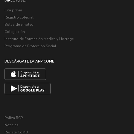
DIRECTO A...
Cita previa
Registro colegial
Bolsa de empleo
Colegiación
Instituto de Formación Médica y Liderage
Programa de Protección Social
DESCÁRGATE LA APP COMB
Poliza RCP
Noticias
Revista CoMB