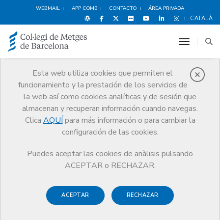
WEBMAIL
APP COMB
CONTACTO
ÁREA PRIVADA
CATALÀ
toggle n
Esta web utiliza cookies que permiten el
funcionamiento y la prestación de los servicios de
Premios
la web así como cookies analíticas y de sesión que
El CoMB
Premios
Guardonat Edició 2024
almacenan y recuperan información cuando navegas.
Clica
AQUÍ
para más información o para cambiar la
configuración de las cookies.
Puedes aceptar las cookies de anàlisis pulsando
Guardonat Edició 2024
ACEPTAR o RECHAZAR.
ACEPTAR
RECHAZAR