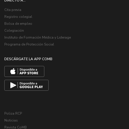
DIRECTO A...
Cita previa
Registro colegial
Bolsa de empleo
Colegiación
Instituto de Formación Médica y Liderage
Programa de Protección Social
DESCÁRGATE LA APP COMB
Poliza RCP
Noticias
Revista CoMB