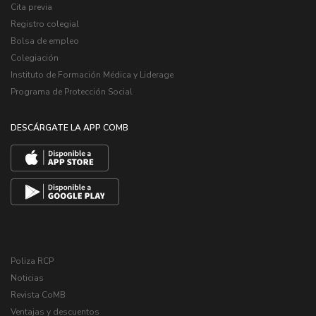
Cita previa
Registro colegial
Bolsa de empleo
Colegiación
Instituto de Formación Médica y Liderage
Programa de Protección Social
DESCÁRGATE LA APP COMB
Poliza RCP
Noticias
Revista CoMB
Ventajas y descuentos