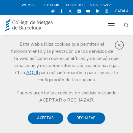
WEBMAIL
APP COMB
CONTACTO
ÁREA PRIVADA
CATALÀ
toggle n
Esta web utiliza cookies que permiten el
funcionamiento y la prestación de los servicios de
Premios
la web así como cookies analíticas y de sesión que
El CoMB
Premios
Guardonat Edició 2024
almacenan y recuperan información cuando navegas.
Clica
AQUÍ
para más información o para cambiar la
configuración de las cookies.
Puedes aceptar las cookies de anàlisis pulsando
Guardonat Edició 2024
ACEPTAR o RECHAZAR.
ACEPTAR
RECHAZAR