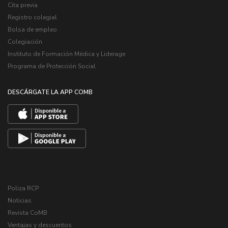
Cita previa
Registro colegial
Bolsa de empleo
Colegiación
Instituto de Formación Médica y Liderage
Programa de Protección Social
DESCÁRGATE LA APP COMB
Poliza RCP
Noticias
Revista CoMB
Ventajas y descuentos