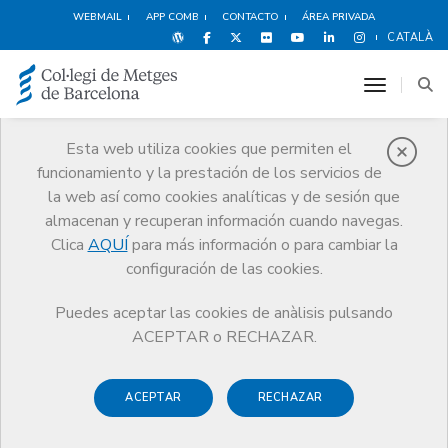
WEBMAIL
APP COMB
CONTACTO
ÁREA PRIVADA
CATALÀ
toggle n
Esta web utiliza cookies que permiten el
funcionamiento y la prestación de los servicios de
Premios
la web así como cookies analíticas y de sesión que
El CoMB
Premios
Guardonat Edició 2024
almacenan y recuperan información cuando navegas.
Clica
AQUÍ
para más información o para cambiar la
configuración de las cookies.
Puedes aceptar las cookies de anàlisis pulsando
Guardonat Edició 2024
ACEPTAR o RECHAZAR.
ACEPTAR
RECHAZAR