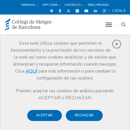
WEBMAIL
APP COMB
CONTACTO
ÁREA PRIVADA
CATALÀ
toggle n
Esta web utiliza cookies que permiten el
funcionamiento y la prestación de los servicios de
Premios
la web así como cookies analíticas y de sesión que
El CoMB
Premios
Guardonat Edició 2024
almacenan y recuperan información cuando navegas.
Clica
AQUÍ
para más información o para cambiar la
configuración de las cookies.
Puedes aceptar las cookies de anàlisis pulsando
Guardonat Edició 2024
ACEPTAR o RECHAZAR.
ACEPTAR
RECHAZAR