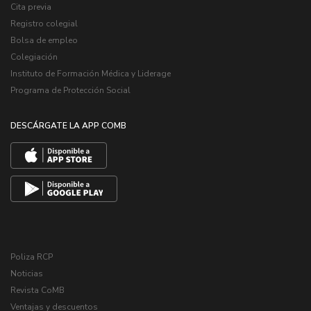
Cita previa
Registro colegial
Bolsa de empleo
Colegiación
Instituto de Formación Médica y Liderage
Programa de Protección Social
DESCÁRGATE LA APP COMB
Poliza RCP
Noticias
Revista CoMB
Ventajas y descuentos