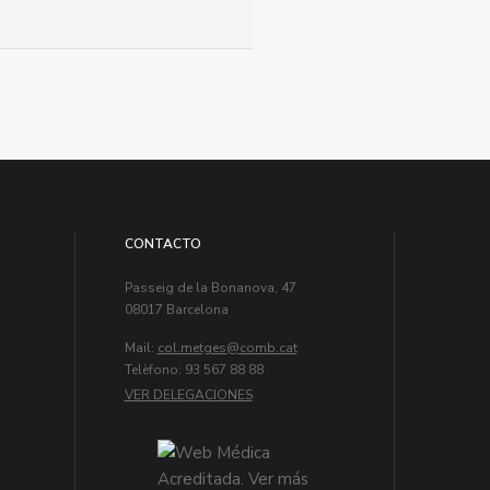
CONTACTO
Passeig de la Bonanova, 47
08017 Barcelona
Mail:
col.metges
Telèfono: 93 567 88 88
VER DELEGACIONES