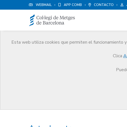
WEBMAIL
APP COMB
CONTACTO
Esta web utiliza cookies que permiten el funcionamiento y 
Premios
Clica
A
El CoMB
Premios
Premios Edició 2019
Puede
Premios Edició 2019