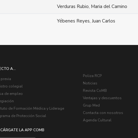
Verduras Rubio, Maria del Camino
Yébenes Reyes, Juan Carlos
ECTO A...
Poliza RCP
 previa
Noticias
stro colegial
Revista CoMB
sa de empleo
Ventajas y descuentos
egiación
Grup Med
ituto de Formación Médica y Liderage
Contacta con nosotros
grama de Protección Social
Agenda Cultural
CÁRGATE LA APP COMB