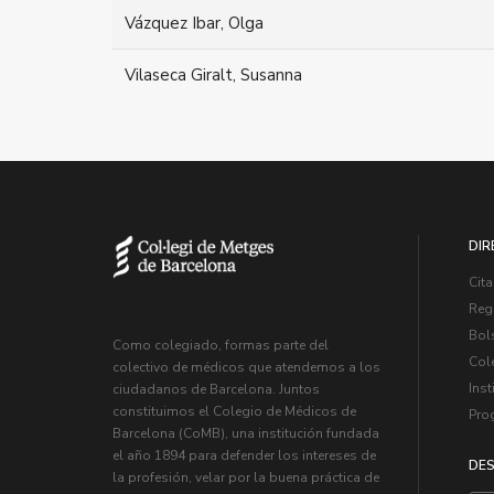
Vázquez Ibar, Olga
Vilaseca Giralt, Susanna
DIR
Cita
Regi
Bol
Como colegiado, formas parte del
Col
colectivo de médicos que atendemos a los
Inst
ciudadanos de Barcelona. Juntos
constituimos el Colegio de Médicos de
Pro
Barcelona (CoMB), una institución fundada
el año 1894 para defender los intereses de
DES
la profesión, velar por la buena práctica de