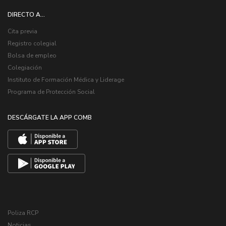
DIRECTO A...
Cita previa
Registro colegial
Bolsa de empleo
Colegiación
Instituto de Formación Médica y Liderage
Programa de Protección Social
DESCÁRGATE LA APP COMB
Poliza RCP
Noticias